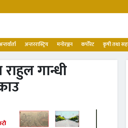
अन्तर्वार्ता
अन्तररास्ट्रिय
मनोरञ्जन
कर्पोरेट
कृषी तथा सह
 राहुल गान्धी
्राउ