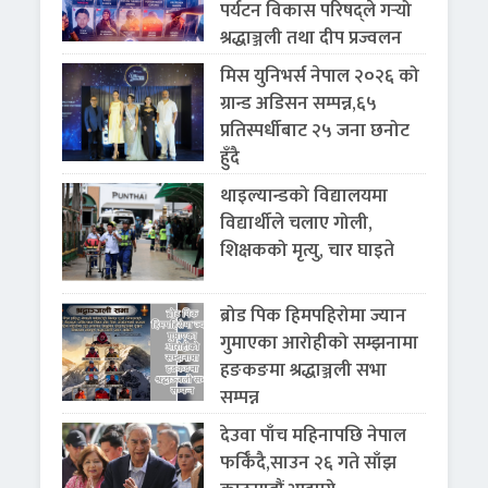
पर्यटन विकास परिषद्ले गर्‍यो
श्रद्धाञ्जली तथा दीप प्रज्वलन
मिस युनिभर्स नेपाल २०२६ को
ग्रान्ड अडिसन सम्पन्न,६५
प्रतिस्पर्धीबाट २५ जना छनोट
हुँदै
थाइल्यान्डको विद्यालयमा
विद्यार्थीले चलाए गोली,
शिक्षकको मृत्यु, चार घाइते
ब्रोड पिक हिमपहिरोमा ज्यान
गुमाएका आरोहीको सम्झनामा
हङकङमा श्रद्धाञ्जली सभा
सम्पन्न
देउवा पाँच महिनापछि नेपाल
फर्किँदै,साउन २६ गते साँझ