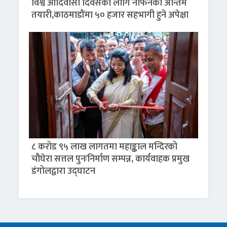
विश्व आदिवासी दिवसका लागि नेफिनको अन्तिम
तयारी,काठमाडौंमा ५० हजार सहभागी हुने अपेक्षा
८ करोड ९५ लाख लागतमा महाङ्काल मन्दिरको
चौघेरा सत्तल पुनःनिर्माण सम्पन्न, कार्यवाहक प्रमुख
डंगोलद्वारा उद्घाटन