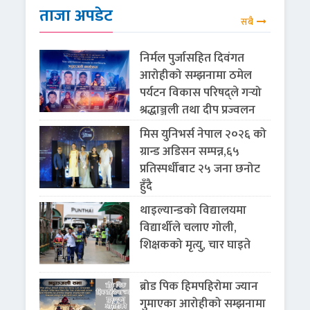
ताजा अपडेट
सबै
निर्मल पुर्जासहित दिवंगत
आरोहीको सम्झनामा ठमेल
पर्यटन विकास परिषद्ले गर्‍यो
श्रद्धाञ्जली तथा दीप प्रज्वलन
मिस युनिभर्स नेपाल २०२६ को
ग्रान्ड अडिसन सम्पन्न,६५
प्रतिस्पर्धीबाट २५ जना छनोट
हुँदै
थाइल्यान्डको विद्यालयमा
विद्यार्थीले चलाए गोली,
शिक्षकको मृत्यु, चार घाइते
ब्रोड पिक हिमपहिरोमा ज्यान
गुमाएका आरोहीको सम्झनामा