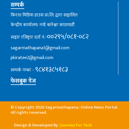
सम्पर्क
किरात मिडिया हाउस प्रा.लि. द्वारा सञ्चालित
केन्द्रीय कार्यालय: नयाँ बानेश्वर काठमाडौँ
००२९५/०८१-०८२
सञ्चार रजिष्ट्रार दर्ता नं.-
sagarmathapana1@gmail.com
pkiratee2@gmail.com
९८४१३८५१८३
सम्पर्क नम्बर -
फेसबुक पेज
© Copyright 2020 Sagarmathapana:: Online News Portal.
All rights reserved.
Design & Developed By :
Journey For Tech