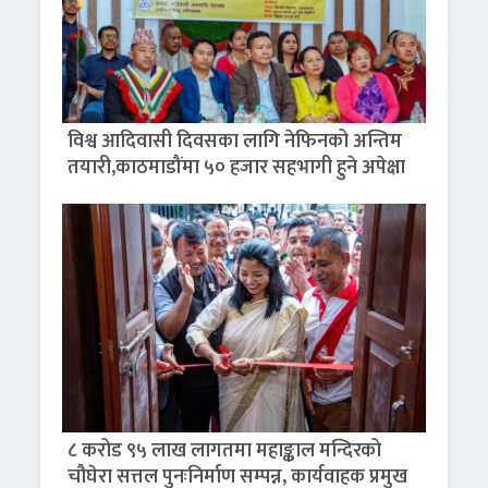
विश्व आदिवासी दिवसका लागि नेफिनको अन्तिम
तयारी,काठमाडौंमा ५० हजार सहभागी हुने अपेक्षा
८ करोड ९५ लाख लागतमा महाङ्काल मन्दिरको
चौघेरा सत्तल पुनःनिर्माण सम्पन्न, कार्यवाहक प्रमुख