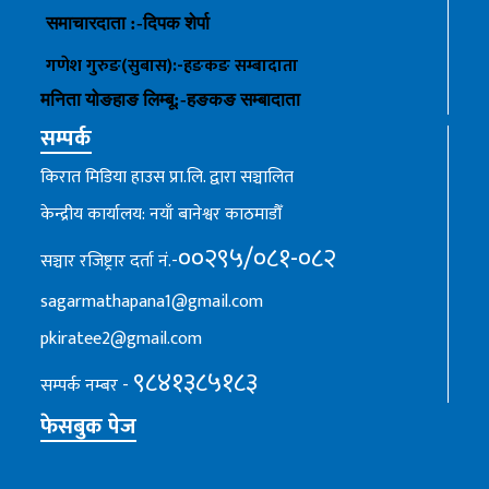
समाचारदाता :-
दिपक शेर्पा
गणेश गुरुङ(सुबास):-हङकङ
सम्बादाता
मनिता योङहाङ
लिम्बू:-
हङकङ
सम्बादाता
सम्पर्क
किरात मिडिया हाउस प्रा.लि. द्वारा सञ्चालित
केन्द्रीय कार्यालय: नयाँ बानेश्वर काठमाडौँ
००२९५/०८१-०८२
सञ्चार रजिष्ट्रार दर्ता नं.-
sagarmathapana1@gmail.com
pkiratee2@gmail.com
९८४१३८५१८३
सम्पर्क नम्बर -
फेसबुक पेज