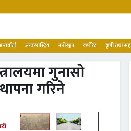
अन्तर्वार्ता
अन्तररास्ट्रिय
मनोरञ्जन
कर्पोरेट
कृषी तथा सह
्त्रालयमा गुनासो
्थापना गरिने