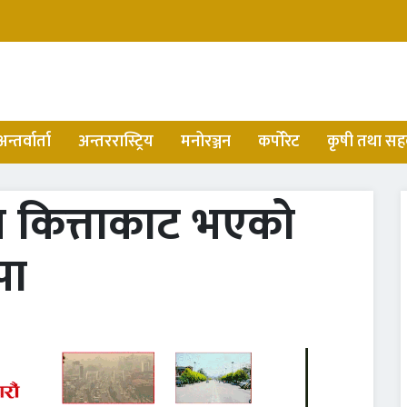
अन्तर्वार्ता
अन्तररास्ट्रिय
मनोरञ्जन
कर्पोरेट
कृषी तथा सह
च कित्ताकाट भएको
पा