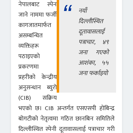
नेपालबाट स्पेन
नयाँ
जाने नाममा फर्जी
दिल्लीस्थित
कागजातमार्फत
दूतावासलाई
असम्बन्धित
पत्राचार, ४९
व्यक्तिहरू
जना गएको
पठाइएको
आशंका, ५५
प्रकरणमा
जना फर्काइयो
प्रहरीको केन्द्रीय
अनुसन्धान ब्युरो
(CIB) सक्रिय
भएको छ। CIB अन्तर्गत एसएसपी होबिन्द्र
बोगटीको नेतृत्वमा गठित छानबिन समितिले
दिल्लीस्थित स्पेनी दूतावासलाई पत्राचार गरी