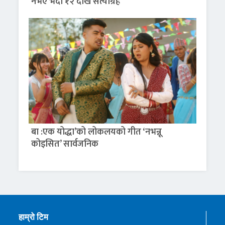
नभए भदौ १२ देखि सत्याग्रह
बा :एक योद्धा’को लोकलयको गीत ‘नभन्नू
कोइसित’ सार्वजनिक
हाम्रो टिम