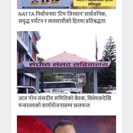
NATTA निर्वाचनमा ‘टिम जिस्वान’ सार्वजनिक,
समृद्ध पर्यटन र व्यवसायीको हितमा प्रतिबद्धता
आज पाँच संसदीय समितिको बैठक, विधेयकदेखि
मन्त्रालयको कार्ययोजनासम्म छलफल