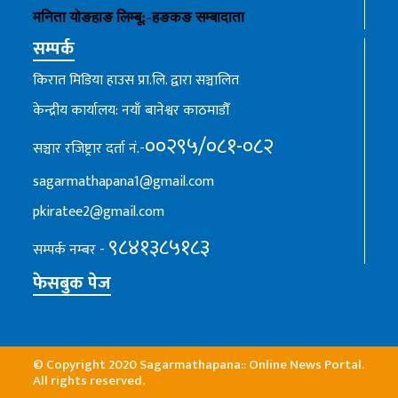
मनिता योङहाङ
लिम्बू:-
हङकङ
सम्बादाता
सम्पर्क
किरात मिडिया हाउस प्रा.लि. द्वारा सञ्चालित
केन्द्रीय कार्यालय: नयाँ बानेश्वर काठमाडौँ
००२९५/०८१-०८२
सञ्चार रजिष्ट्रार दर्ता नं.-
sagarmathapana1@gmail.com
pkiratee2@gmail.com
९८४१३८५१८३
सम्पर्क नम्बर -
फेसबुक पेज
© Copyright 2020 Sagarmathapana:: Online News Portal.
All rights reserved.