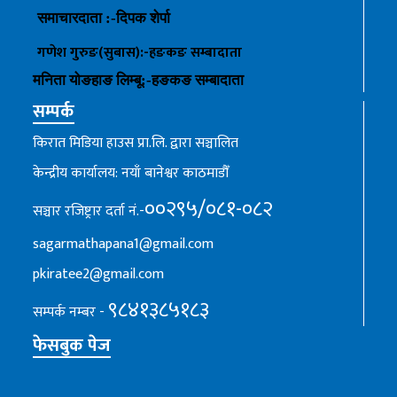
समाचारदाता :-
दिपक शेर्पा
गणेश गुरुङ(सुबास):-हङकङ
सम्बादाता
मनिता योङहाङ
लिम्बू:-
हङकङ
सम्बादाता
सम्पर्क
किरात मिडिया हाउस प्रा.लि. द्वारा सञ्चालित
केन्द्रीय कार्यालय: नयाँ बानेश्वर काठमाडौँ
००२९५/०८१-०८२
सञ्चार रजिष्ट्रार दर्ता नं.-
sagarmathapana1@gmail.com
pkiratee2@gmail.com
९८४१३८५१८३
सम्पर्क नम्बर -
फेसबुक पेज