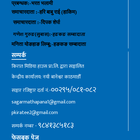
प्रबन्धक
:-
भरत भलामी
समाचारदाता :-हरि बाबु राई (हाकिम)
समाचारदाता :-
दिपक शेर्पा
गणेश गुरुङ(सुबास):-हङकङ
सम्बादाता
मनिता योङहाङ
लिम्बू:-
हङकङ
सम्बादाता
सम्पर्क
किरात मिडिया हाउस प्रा.लि. द्वारा सञ्चालित
केन्द्रीय कार्यालय: नयाँ बानेश्वर काठमाडौँ
००२९५/०८१-०८२
सञ्चार रजिष्ट्रार दर्ता नं.-
sagarmathapana1@gmail.com
pkiratee2@gmail.com
९८४१३८५१८३
सम्पर्क नम्बर -
फेसबुक पेज