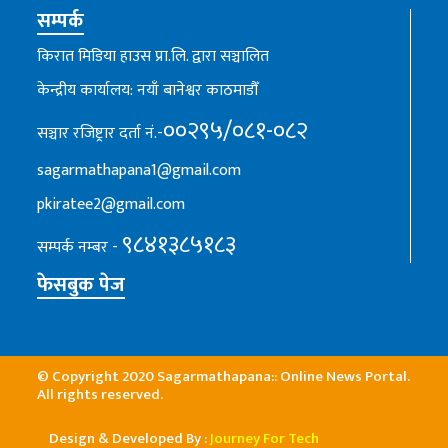
सम्पर्क
किरात मिडिया हाउस प्रा.लि. द्वारा सञ्चालित
केन्द्रीय कार्यालय: नयाँ बानेश्वर काठमाडौँ
००२९५/०८१-०८२
सञ्चार रजिष्ट्रार दर्ता नं.-
sagarmathapana1@gmail.com
pkiratee2@gmail.com
९८४१३८५१८३
सम्पर्क नम्बर -
फेसबुक पेज
© Copyright 2020 Sagarmathapana:: Online News Portal.
All rights reserved.
Design & Developed By :
Journey For Tech