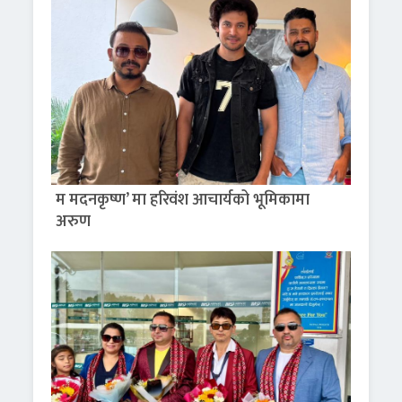
म मदनकृष्ण’ मा हरिवंश आचार्यको भूमिकामा
अरुण