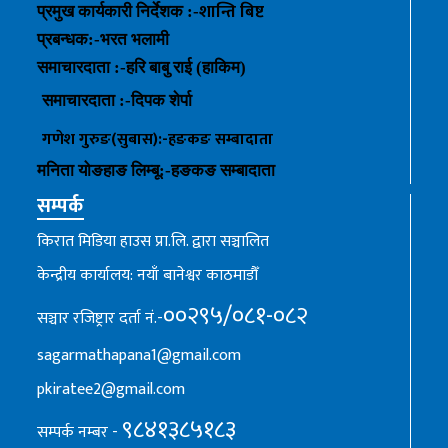
शान्ति बिष्ट
प्रमुख कार्यकारी निर्देशक :-
प्रबन्धक
:-
भरत भलामी
समाचारदाता :-हरि बाबु राई (हाकिम)
समाचारदाता :-
दिपक शेर्पा
गणेश गुरुङ(सुबास):-हङकङ
सम्बादाता
मनिता योङहाङ
लिम्बू:-
हङकङ
सम्बादाता
सम्पर्क
किरात मिडिया हाउस प्रा.लि. द्वारा सञ्चालित
केन्द्रीय कार्यालय: नयाँ बानेश्वर काठमाडौँ
००२९५/०८१-०८२
सञ्चार रजिष्ट्रार दर्ता नं.-
sagarmathapana1@gmail.com
pkiratee2@gmail.com
९८४१३८५१८३
सम्पर्क नम्बर -