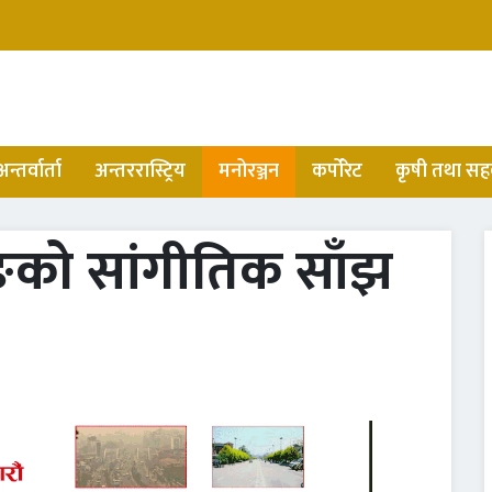
अन्तर्वार्ता
अन्तररास्ट्रिय
मनोरञ्जन
कर्पोरेट
कृषी तथा सह
ङको सांगीतिक साँझ