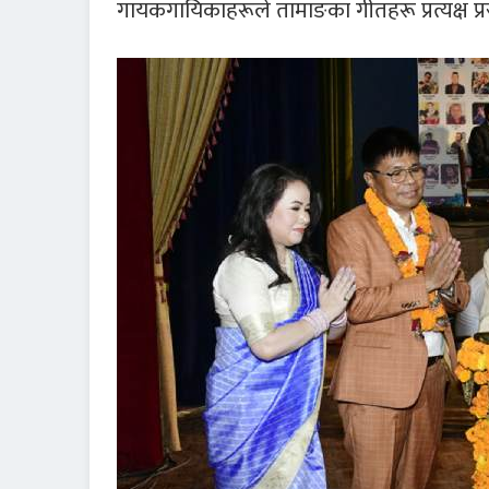
गायकगायिकाहरूले तामाङका गीतहरू प्रत्यक्ष प्र