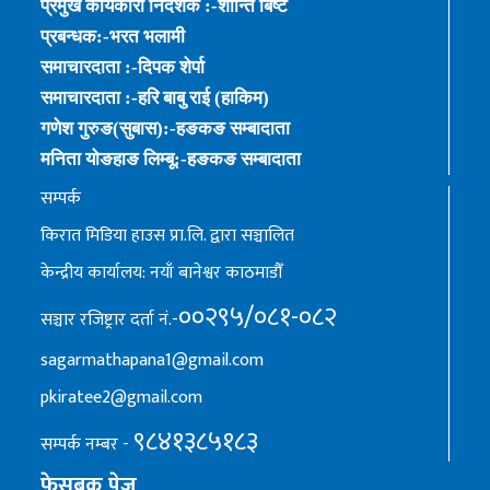
प्रमुख कार्यकारी निर्देशक :-शान्ति बिष्ट
प्रबन्धक:-भरत भलामी
समाचारदाता :-दिपक शेर्पा
समाचारदाता :-हरि बाबु राई (हाकिम)
गणेश गुरुङ(सुबास):-हङकङ सम्बादाता
मनिता योङहाङ लिम्बू:-हङकङ सम्बादाता
सम्पर्क
किरात मिडिया हाउस प्रा.लि. द्वारा सञ्चालित
केन्द्रीय कार्यालय: नयाँ बानेश्वर काठमाडौँ
००२९५/०८१-०८२
सञ्चार रजिष्ट्रार दर्ता नं.-
sagarmathapana1@gmail.com
pkiratee2@gmail.com
९८४१३८५१८३
सम्पर्क नम्बर -
फेसबुक पेज