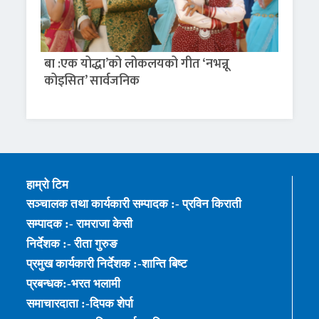
बा :एक योद्धा’को लोकलयको गीत ‘नभन्नू
कोइसित’ सार्वजनिक
हाम्रो टिम
सञ्चालक तथा कार्यकारी सम्पादक :- प्रविन किराती
सम्पादक :- रामराजा केसी
निर्देशक :- रीता गुरुङ
प्रमुख कार्यकारी निर्देशक :-शान्ति बिष्ट
प्रबन्धक:-भरत भलामी
समाचारदाता :-दिपक शेर्पा