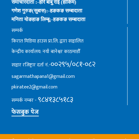
समाचारदाता :-हरि बाबु राई (हाकिम)
गणेश गुरुङ(सुबास):-हङकङ सम्बादाता
मनिता योङहाङ लिम्बू:-हङकङ सम्बादाता
सम्पर्क
किरात मिडिया हाउस प्रा.लि. द्वारा सञ्चालित
केन्द्रीय कार्यालय: नयाँ बानेश्वर काठमाडौँ
००२९५/०८१-०८२
सञ्चार रजिष्ट्रार दर्ता नं.-
sagarmathapana1@gmail.com
pkiratee2@gmail.com
९८४१३८५१८३
सम्पर्क नम्बर -
फेसबुक पेज