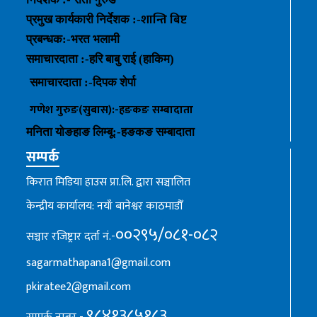
शान्ति बिष्ट
प्रमुख कार्यकारी निर्देशक :-
प्रबन्धक
:-
भरत भलामी
समाचारदाता :-हरि बाबु राई (हाकिम)
समाचारदाता :-
दिपक शेर्पा
गणेश गुरुङ(सुबास):-हङकङ
सम्बादाता
मनिता योङहाङ
लिम्बू:-
हङकङ
सम्बादाता
सम्पर्क
किरात मिडिया हाउस प्रा.लि. द्वारा सञ्चालित
केन्द्रीय कार्यालय: नयाँ बानेश्वर काठमाडौँ
००२९५/०८१-०८२
सञ्चार रजिष्ट्रार दर्ता नं.-
sagarmathapana1@gmail.com
pkiratee2@gmail.com
९८४१३८५१८३