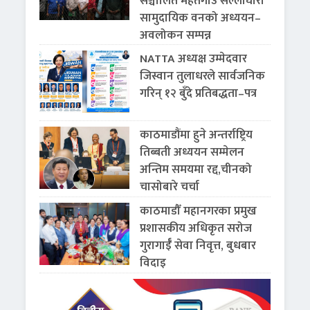
सञ्चालित महतगाउँ सल्लाघारी
सामुदायिक वनको अध्ययन–
अवलोकन सम्पन्न
NATTA अध्यक्ष उम्मेदवार
जिस्वान तुलाधरले सार्वजनिक
गरिन् १२ बुँदे प्रतिबद्धता–पत्र
काठमाडौंमा हुने अन्तर्राष्ट्रिय
तिब्बती अध्ययन सम्मेलन
अन्तिम समयमा रद्द,चीनको
चासोबारे चर्चा
काठमाडौँ महानगरका प्रमुख
प्रशासकीय अधिकृत सरोज
गुरागाईँ सेवा निवृत्त, बुधबार
विदाइ