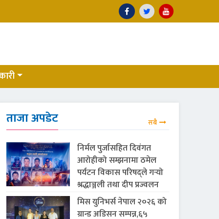
कारी
ताजा अपडेट
सबै
निर्मल पुर्जासहित दिवंगत
आरोहीको सम्झनामा ठमेल
पर्यटन विकास परिषद्ले गर्‍यो
श्रद्धाञ्जली तथा दीप प्रज्वलन
मिस युनिभर्स नेपाल २०२६ को
ग्रान्ड अडिसन सम्पन्न,६५