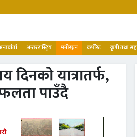
अन्तर्वार्ता
अन्तररास्ट्रिय
मनोरञ्जन
कर्पोरेट
कृषी तथा सह
सय दिनको यात्रातर्फ,
फलता पाउँदै