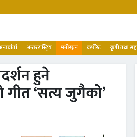
अन्तर्वार्ता
अन्तररास्ट्रिय
मनोरञ्जन
कर्पोरेट
कृषी तथा सह
र्शन हुने
 गीत ‘सत्य जुगैको’