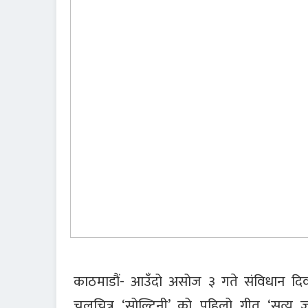
काठमाडौं- आउँदो असोज ३ गते संविधान दिव
चलचित्र ‘सोल्टिनी’ को पहिलो गीत ‘सत्य 