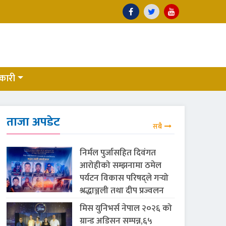
कारी
ताजा अपडेट
सबै
निर्मल पुर्जासहित दिवंगत
आरोहीको सम्झनामा ठमेल
पर्यटन विकास परिषद्ले गर्‍यो
श्रद्धाञ्जली तथा दीप प्रज्वलन
मिस युनिभर्स नेपाल २०२६ को
ग्रान्ड अडिसन सम्पन्न,६५