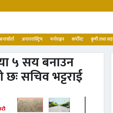
अन्तर्वार्ता
अन्तररास्ट्रिय
मनोरञ्जन
कर्पोरेट
कृषी तथा सह
्या ५ सय बनाउन
छः सचिव भट्टराई