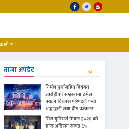
कारी
ताजा अपडेट
सबै
निर्मल पुर्जासहित दिवंगत
आरोहीको सम्झनामा ठमेल
पर्यटन विकास परिषद्ले गर्‍यो
श्रद्धाञ्जली तथा दीप प्रज्वलन
मिस युनिभर्स नेपाल २०२६ को
ग्रान्ड अडिसन सम्पन्न,६५